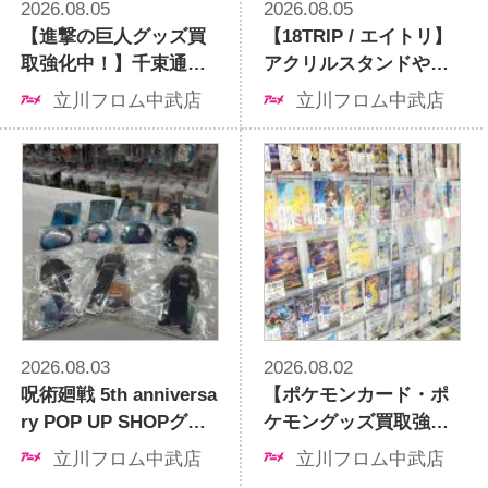
2026.08.05
2026.08.05
【進撃の巨人グッズ買
【18TRIP / エイトリ】
取強化中！】千束通り
アクリルスタンドや缶
商店街でのイベント開
バッジなど注目グッズ
立川フロム中武店
立川フロム中武店
催で高まる熱気！フィ
入荷｜推し活のコレク
ギュアやアクスタなど
ション整理もトレファ
コレクション整理は大
クアニメラボへ
歓迎です
2026.08.03
2026.08.02
呪術廻戦 5th anniversa
【ポケモンカード・ポ
ry POP UP SHOPグッ
ケモングッズ買取強化
ズ入荷｜話題のコレク
中！】最新パック登場
立川フロム中武店
立川フロム中武店
ションとアニメグッズ
で注目のいま、コレク