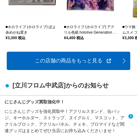
■ホロライブ (ホロライブ) ぽよ
■ホロライブ (ホロライブ) アク
■ウマ娘
余めがね置き
リル色紙 hololive Generation 0
ムスメ 
¥3,300 税込
Anniversary Parade
¥4,400 税込
リルス
¥3,300
この店舗の商品をもっと見る
[立川フロム中武店]からのお知らせ
にじさんじグッズ買取強化中！
にじさんじグッズを強化買取中！アクリルスタンド、缶バッ
ジ、キーホルダー、ストラップ、ヌイグルミ、マスコット、ア
クリルブロック、アクリルパネル、チェキ、ブロマイドなど関
連グッズはまとめてぜひ当店にお持ち込みくださいませ！