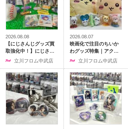
2026.08.08
2026.08.07
【にじさんじグッズ買
映画化で注目のちいか
取強化中！】にじさん
わグッズ特集｜アクス
じ甲子園の熱気ととも
タやぬいぐるみの買
立川フロム中武店
立川フロム中武店
にコレクション整理し
取・販売はトレファク
ませんか
アニメラボ立川フロム
中武店へ