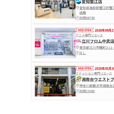
愛知蟹江店
愛知県海部郡蟹江町蟹江
店館
共用687台
2026年06月1
アニメ専門リユース
立川フロム中武
東京都立川市曙町2-11-
なし
2026年05月2
ファッション専門リユース
湘南台ウエスト
神奈川県藤沢市湘南台2-
共用150台