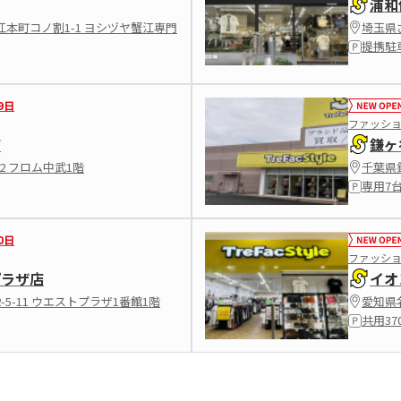
浦和
本町コノ割1-1 ヨシヅヤ蟹江専門
埼玉県さ
提携駐
9日
ファッシ
店
鎌ヶ
2 フロム中武1階
千葉県鎌
専用7
0日
ファッシ
プラザ店
イオ
5-11 ウエストプラザ1番館1階
愛知県
共用37