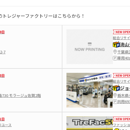
のトレジャーファクトリーはこちらから！
9日
総合リサ
流山
-7
千葉県流
専用40
8日
総合リサ
ジョ
730 モラージュ佐賀2階
栃木県小
共用69
1日
リユース
ファッシ