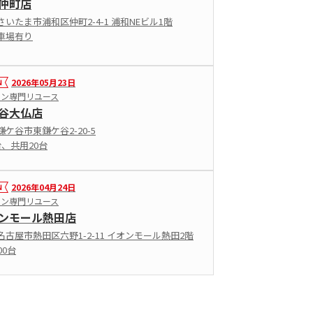
仲町店
いたま市浦和区仲町2-4-1 浦和NEビル1階
車場有り
2026年05月23日
ョン専門リユース
谷大仏店
ケ谷市東鎌ケ谷2-20-5
台、共用20台
2026年04月24日
ョン専門リユース
ンモール熱田店
名古屋市熱田区六野1-2-11 イオンモール熱田2階
00台