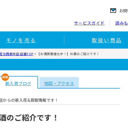
お問
サービスガイド
読み
モノを売る
取扱い商品
足立西新井店 店舗TOP
>
【お酒買取強化中！】お酒のご紹介です！
新入荷ブログ
地図・アクセス
店からの新入荷&買取情報です！
酒のご紹介です！