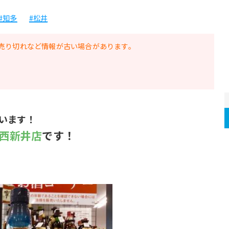
#知多
#松井
売り切れなど情報が古い場合があります。
います！
西新井店
です！