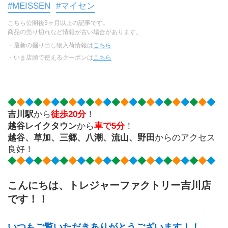
#MEISSEN
#マイセン
こちら公開後3ヶ月以上の記事です。
商品の売り切れなど情報が古い場合があります。
・最新の掘り出し物入荷情報は
こちら
・いま店頭で使えるクーポンは
こちら
◆
◆
◆
◆
◆
◆
◆
◆
◆
◆
◆
◆
◆
◆
◆
◆
◆
◆
◆
◆
◆
◆
◆
◆
吉川駅
から
徒歩20分
！
越谷レイクタウン
から
車で5分
！
越谷、草加、三郷、八潮、流山、野田
からのアクセス
良好！
◆
◆
◆
◆
◆
◆
◆
◆
◆
◆
◆
◆
◆
◆
◆
◆
◆
◆
◆
◆
◆
◆
◆
◆
こんにちは、トレジャーファクトリー吉川店
です！！
いつもご覧いただきありがとうございます！！