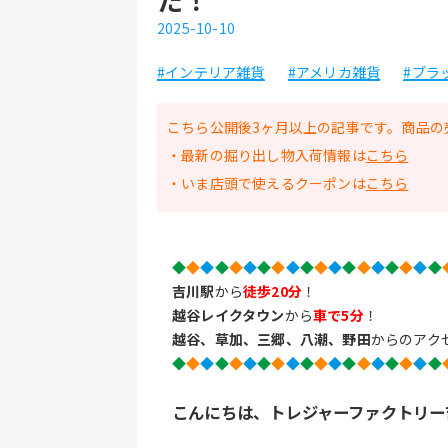
2025-10-10
#インテリア雑貨
#アメリカ雑貨
#ブラ
こちら公開後3ヶ月以上の記事です。商品の
・最新の掘り出し物入荷情報は
こちら
・いま店頭で使えるクーポンは
こちら
◆
◆
◆
◆
◆
◆
◆
◆
◆
◆
◆
◆
◆
◆
◆
◆
◆
◆
◆
吉川駅
から
徒歩20分
！
越谷レイクタウン
から
車で5分
！
越谷、草加、三郷、八潮、野田
からのアク
◆
◆
◆
◆
◆
◆
◆
◆
◆
◆
◆
◆
◆
◆
◆
◆
◆
◆
◆
こんにちは、トレジャーファクトリー