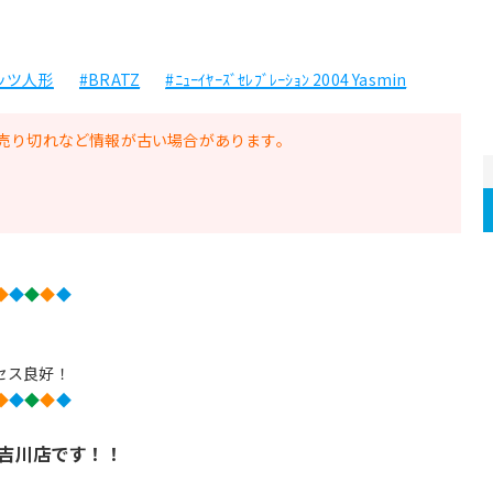
ッツ人形
#BRATZ
#ﾆｭｰｲﾔｰｽﾞｾﾚﾌﾞﾚｰｼｮﾝ 2004 Yasmin
売り切れなど情報が古い場合があります。
◆
◆
◆
◆
◆
セス良好！
◆
◆
◆
◆
◆
吉川店です！！