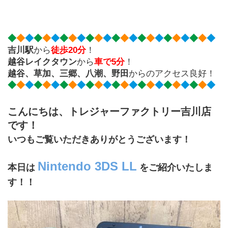
◆
◆
◆
◆
◆
◆
◆
◆
◆
◆
◆
◆
◆
◆
◆
◆
◆
◆
◆
◆
◆
◆
◆
◆
吉川駅
から
徒歩20分
！
越谷レイクタウン
から
車で5分
！
越谷、草加、三郷、八潮、野田
からのアクセス良好！
◆
◆
◆
◆
◆
◆
◆
◆
◆
◆
◆
◆
◆
◆
◆
◆
◆
◆
◆
◆
◆
◆
◆
◆
こんにちは、トレジャーファクトリー吉川店
です！
いつもご覧いただきありがとうございます！
Nintendo 3DS LL
本日は 
 をご紹介いたしま
す！！