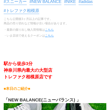
#スニーカー
#NEW BALANCE
#NIKE
#adidas
#トレファク相模原
こちら公開後3ヶ月以上の記事です。
商品の売り切れなど情報が古い場合があります。
・最新の掘り出し物入荷情報は
こちら
・いま店頭で使えるクーポンは
こちら
駅から徒歩3分
神奈川県内最大の大型店
トレファク相模原店です
■本日のご紹介■ 
「NEW BALANCE(ニューバランス) 」