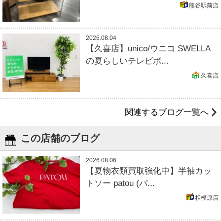
熊谷駅前店
2026.08.04
【久喜店】unico/ウニコ SWELLA
の夏らしいテレビボ...
久喜店
関連するブログ一覧へ
この店舗のブログ
2026.08.06
【夏物衣類買取強化中】半袖カッ
トソー patou (パ...
相模原店