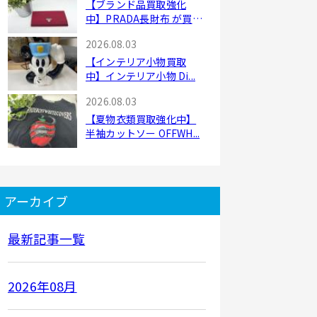
【ブランド品買取強化
中】PRADA長財布 が買
取...
2026.08.03
【インテリア小物買取
中】インテリア小物 Di...
2026.08.03
【夏物衣類買取強化中】
半袖カットソー OFFWH...
アーカイブ
最新記事一覧
2026年08月