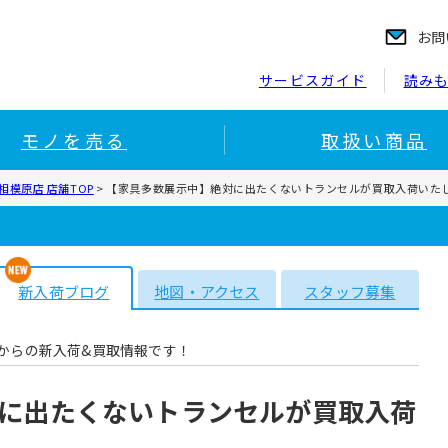
お問
サービスガイド
読み
モノを売る
取扱い商品
模原店 店舗TOP
>
【家具多数展示中】絶対に出たくないトランセルが買取入荷いた
新入荷ブログ
地図・アクセス
スタッフ募集
からの新入荷&買取情報です！
に出たくないトランセルが買取入荷