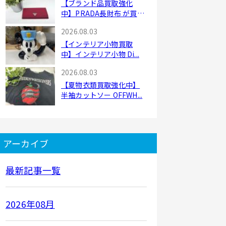
【ブランド品買取強化
中】PRADA長財布 が買
取...
2026.08.03
【インテリア小物買取
中】インテリア小物 Di...
2026.08.03
【夏物衣類買取強化中】
半袖カットソー OFFWH...
アーカイブ
最新記事一覧
2026年08月