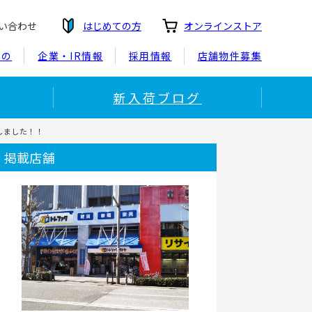
い合わせ
はじめての方
オンラインストア
もの
企業・IR情報
採用情報
店舗物件募集
新入荷ブログ
しました！！
掲載店舗