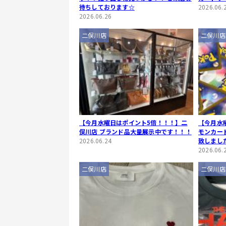
待ちしております☆
2026.06.
2026.06.26
二俣川店
二俣川店
【今月水曜日はポイント5倍！！！】二
【今月水
俣川店 ブランド品大量展示中です！！！
モンカード 
2026.06.24
致しまし
2026.06.
二俣川店
二俣川店