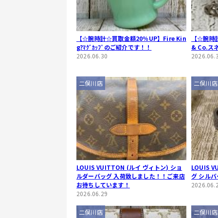
【☆腕時計☆買取金額20％UP】Fire Kin
【☆腕時計
g?ﾏｸﾞｶｯﾌﾟのご紹介です！！
& Co.
2026.06.30
2026.06.
二俣川店
二俣川店
LOUIS VUITTON (ルイ ヴィトン) ショ
LOUIS 
ルダーバッグ 入荷致しました！！ご来店
グ シル
お待ちしています！
2026.06.
2026.06.29
二俣川店
二俣川店