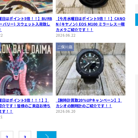
曜日はポイント5倍！！】BURB
【今月水曜日はポイント5倍！！】CANO
(バーバリー) スウェット入荷致し
N (キヤノン) EOS M100 ミラーレス一眼
！
カメラご紹介です！！
22
2026.06.22
二俣川店
曜日はポイント5倍！！！】】
【腕時計買取20％UPキャンペーン】】
紹介です！皆様のご来店お待ち
カシオの腕時計のご紹介です！！
ます！！
2026.06.20
21
2
3