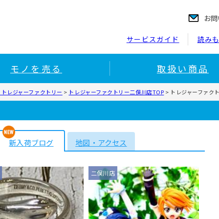
お問
サービスガイド
読み
モノを売る
取扱い商品
 トレジャーファクトリー
>
トレジャーファクトリー二俣川店TOP
>
トレジャーファク
新入荷ブログ
地図・アクセス
二俣川店