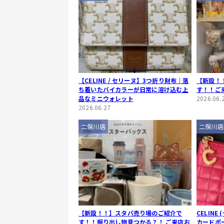
【CELINE / セリーヌ】3つ折り財布｜落
【新設！
ち着いたバイカラーが日常に溶け込む上
す！！ご
品なミニウォレット
2026.06.
2026.06.27
二俣川店
二俣川店
【新設！！】スタバ売り場のご紹介で
CELINE
す！！掘り出し物見つかる？！ ご来店お
カードポ