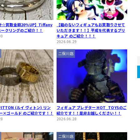
☆買取金額20％UP】Tiffany
【箱のないフィギュアもお買取りさせて
スネークリングのご紹介！！
いただきます！！】平成を代表するプリ
30
キュア のご紹介！！！
2026.06.29
二俣川店
VUITTON (ルイ ヴィトン) リン
フィギュア プレデター HOT_TOYSのご
バー×ゴールド のご紹介です！！
紹介です！！是非お越しください！！
28
2026.06.28
二俣川店