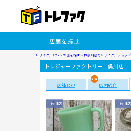
店舗を探す
リサイクルTOP
>
お店を探す
>
神奈川県のリサイクルショップ
トレジャーファクトリー二俣川店
店舗TOP
店内紹介
二俣川店
二俣川店