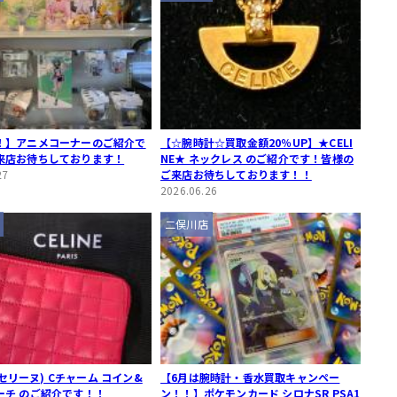
！】アニメコーナーのご紹介で
【☆腕時計☆買取金額20％UP】★CELI
来店お待ちしております！
NE★ ネックレス のご紹介です！皆様の
27
ご来店お待ちしております！！
2026.06.26
二俣川店
 (セリーヌ) Cチャーム コイン&
【6月は腕時計・香水買取キャンペー
ーチ のご紹介です！！
ン！！】ポケモンカード シロナSR PSA1