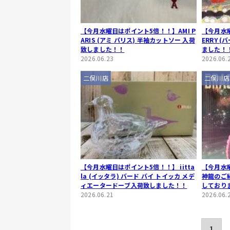
【今月水曜日はポイント5倍！！】AMI P
【今月水
ARIS (アミ パリス) 半袖カットソー 入荷
ERRY 
致しました！！
ました！
2026.06.23
2026.06.
二俣川店
二俣川店
【今月水曜日はポイント5倍！！】 iitta
【今月水
la (イッタラ) バード バイ トイッカ メデ
神龍のご
ィエータードーブ入荷致しました！！
しており
2026.06.21
2026.06.
1