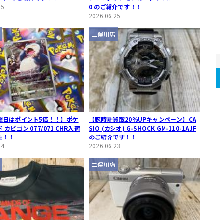
25
0 のご紹介です！！
2026.06.25
二俣川店
曜日はポイント5倍！！】ポケ
【腕時計買取20％UPキャンペーン】CA
カビゴン 077/071 CHR入荷
SIO (カシオ) G-SHOCK GM-110-1AJF
た！！
のご紹介です！！
24
2026.06.23
二俣川店