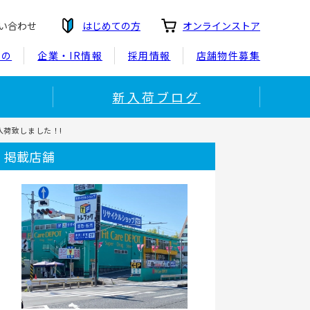
い合わせ
はじめての方
オンラインストア
もの
企業・IR情報
採用情報
店舗物件募集
新入荷ブログ
買取入荷致しました！!
掲載店舗