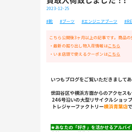
2023-12-25
#靴
#ブーツ
#エンジニアブーツ
#RE
こちら公開後3ヶ月以上の記事です。商品の
・最新の掘り出し物入荷情報は
こちら
・いま店頭で使えるクーポンは
こちら
いつもブログをご覧いただきましてあ
世田谷区や横浜方面からのアクセスも
 246号沿いの大型リサイクルショッ
 トレジャーファクトリー
横浜青葉店
★あなたの「好き」を活かせるアルバイ