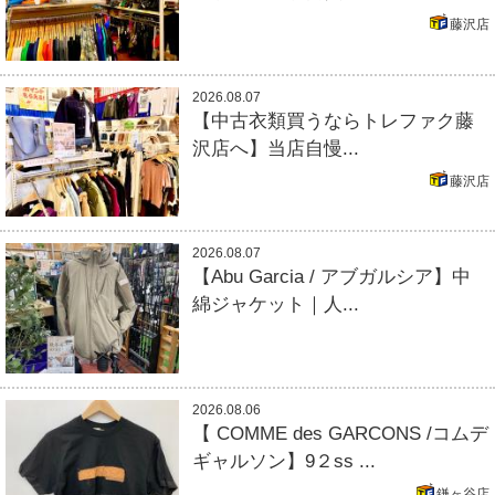
藤沢店
2026.08.07
【中古衣類買うならトレファク藤
沢店へ】当店自慢...
藤沢店
2026.08.07
【Abu Garcia / アブガルシア】中
綿ジャケット｜人...
2026.08.06
【 COMME des GARCONS /コムデ
ギャルソン】9２ss ...
鎌ヶ谷店