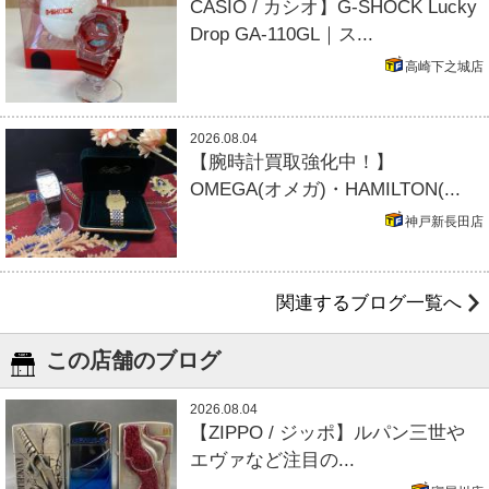
CASIO / カシオ】G-SHOCK Lucky
Drop GA-110GL｜ス...
高崎下之城店
2026.08.04
【腕時計買取強化中！】
OMEGA(オメガ)・HAMILTON(...
神戸新長田店
関連するブログ一覧へ
この店舗のブログ
2026.08.04
【ZIPPO / ジッポ】ルパン三世や
エヴァなど注目の...