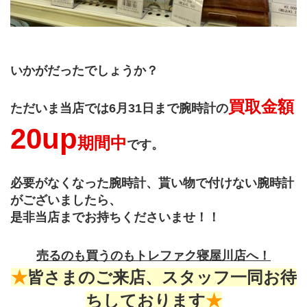
いかがだったでしょうか？
買取金額
ただいま当店では6月31日まで腕時計の
20up
期間中
です。
必要がなくなった腕時計、貰い物で付けない腕時計
がございましたら、
是非当店までお持ちくださいませ！！
売るのも買うのもトレファク寝屋川店へ！
★
皆さまのご来店、スタッフ一同お待
ちしております
★