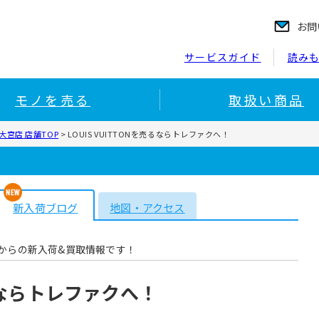
お問
サービスガイド
読み
モノを売る
取扱い商品
宮店 店舗TOP
>
LOUIS VUITTONを売るならトレファクへ！
新入荷ブログ
地図・アクセス
からの新入荷&買取情報です！
売るならトレファクへ！