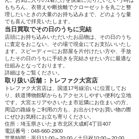
ん。お気に入りの1着だけを慎重に売りたいという時は
もちろん、衣替えや断捨離でクローゼットを丸ごと整
理したいときの大量のお持ち込みまで、どのような量
でも喜んで拝見いたします。
当日買取でその日のうちに完結
店頭にお持ち込みいただいたお品物は、その日のうち
に査定をおこない、その場で現金にてお支払いいたし
ます。スピーディーにお部屋を片付けたい方や、手放
したその日のうちに手続きを完結させたい方に最適な
仕組みとなっております。
詳細はをご覧ください。
取り扱い店舗：トレファク大宮店
トレファク大宮店は、国道17号線沿いに位置してお
り、鉄道博物館駅からもアクセスしやすい便利な立地
です。大宮エリアやさいたま市近隣にお住まいの方、
周辺の路線をご利用の方も、お出かけやお買い物の際
にぜひお気軽にお立ち寄りください。
住所：埼玉県さいたま市北区大成町4丁目407

電話番号：048-660-2900

営業時間：平日11:00～20:00／土日祝10:00～20:00
