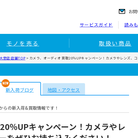
お問
サービスガイド
読み
モノを売る
取扱い商品
宮店 店舗TOP
>
カメラ、オーディオ 買取20％UPキャンペーン！カメラやレンズ、
新入荷ブログ
地図・アクセス
からの新入荷&買取情報です！
20％UPキャンペーン！カメラやレ
ーをぜひお持ち込みください！