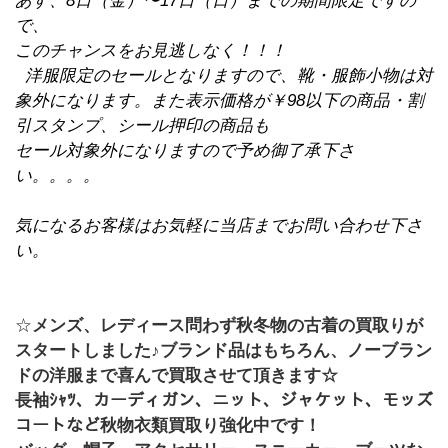
あす、
8
日（金）〜
17
日（日）までの期間限定ですの
で、
このチャンスをお見逃しなく！！！
洋服限定のセールとなりますので、靴・服飾小物は対
象外になります。
また表示価格が￥
98
以下の商品・割
引スタンプ、シール押印の商品も
セール対象外になりますので予め御了承下さ
い。。。。
気になるお客様はお気軽に当店までお問い合わせ下さ
い。
☆
メンズ、レディース問わず秋冬物の古着の買取りが
スタートしました♪ブランド品はもちろん、ノーブラン
ドの洋服まで喜んで買取させて頂きます☆
長袖ｼｬﾂ、カーディガン、ニット、ジャケット、モッズ
コートなど秋物衣類買取り強化中です！