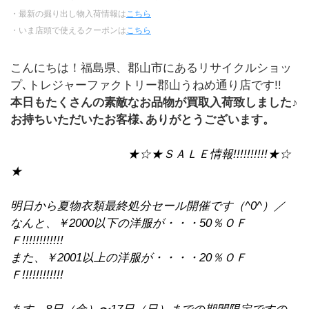
・最新の掘り出し物入荷情報は
こちら
・いま店頭で使えるクーポンは
こちら
こんにちは！福島県、郡山市にあるリサイクルショッ
プ､トレジャーファクトリー郡山うねめ通り店です!!
本日もたくさんの素敵なお品物が買取入荷致しました♪
お持ちいただいたお客様､ありがとうございます。
★☆★ＳＡＬＥ情報
!!!!!!!!!!
★☆
★
明日から夏物衣類最終処分セール開催です（
^0^
）／
なんと、￥
2000
以下の洋服が・・・
50
％ＯＦ
Ｆ
!!!!!!!!!!!!
また、￥
2001
以上の洋服が・・・・
20
％ＯＦ
Ｆ
!!!!!!!!!!!!