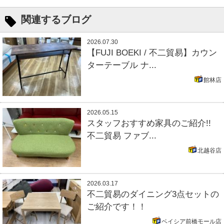
関連するブログ
2026.07.30
【FUJI BOEKI / 不二貿易】カウン
ターテーブル ナ...
館林店
2026.05.15
スタッフおすすめ家具のご紹介!!
不二貿易 ファブ...
北越谷店
2026.03.17
不二貿易のダイニング3点セットの
ご紹介です！！
ベイシア前橋モール店