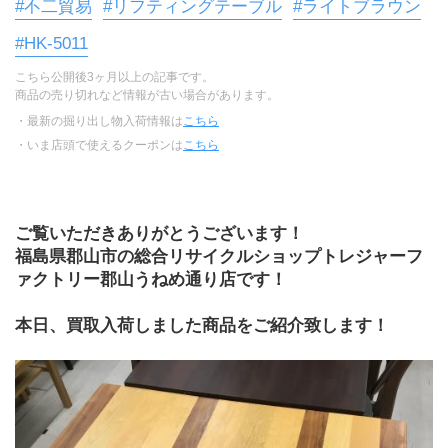
#不二貿易
#リフティングテーブル
#ライトブラウン
#HK-5011
こちら公開後3ヶ月以上の記事です。
商品の売り切れなど情報が古い場合があります。
・最新の掘り出し物入荷情報は
こちら
・いま店頭で使えるクーポンは
こちら
ご覧いただきありがとうございます！
福島県郡山市の総合リサイクルショップトレジャーフ
ァクトリー郡山うねめ通り店です！
本日、買取入荷しました商品をご紹介致します！