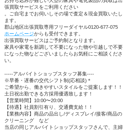
お持ち込みが難しい大型の家具や電化製品の買取は出
張買取サービスをご利用ください
。ご自宅までお伺いしその場で査定＆現金買取いたし
ます。
郡山地区出張買取専用フリーダイヤル0120-677-075
ホームページ
からも受付できます。
出張買取サービスはご予約制となります。
家具や家電を新調して不要になった物や引越しで不要
になった物などございましたらお気軽にご相談くださ
い。
-----アルバイトショップスタッフ募集----
※早番・遅番の交代シフト制(応相談)＊
ご希望から、働きやすいスタイルをご提案します！！
土日祝出勤できる方採用優遇致します！
【営業時間】10:00〜20:00
【待遇】社員割引有り、交通費支給！！
【業務内容】商品の品出し/ディスプレイ/接客/商品の
クリーニング　など
当店の同じアルバイトショップスタッフさんで、主婦