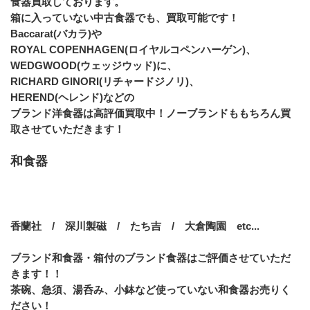
食器買取しております。
箱に入っていない中古食器でも、買取可能です！
Baccarat(バカラ)や
ROYAL COPENHAGEN(ロイヤルコペンハーゲン)、
WEDGWOOD(ウェッジウッド)に、
RICHARD GINORI(リチャードジノリ)、
HEREND(ヘレンド)などの
ブランド洋食器は高評価買取中！ノーブランドももちろん買
取させていただきます！
和食器
香蘭社　/　深川製磁　/　たち吉　/　大倉陶園　etc...
ブランド和食器・箱付のブランド食器はご評価させていただ
きます！！
茶碗、急須、湯呑み、小鉢など使っていない和食器お売りく
ださい！