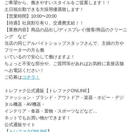
ご希望から、働きやすいスタイルをご提案します！！　
土日祝出勤できる方採用優遇致します！
【営業時間】10:00〜20:00
【待遇】社員割引有り、交通費支給！！
【業務内容】商品の品出し/ディスプレイ/接客/商品のクリーニ
ング　など
当店の同じアルバイトショップスタッフさんで、主婦の方や
フリーターの方も働
いているので安心して働けますよ！
ちょっと不安な部分や、ご質問等があればお気軽に直接店舗
へお電話ください！
ご応募は
コチラ！
トレファク公式通販【トレファクONLINE】
ファッション・ブランド・アウトドア・楽器・ホビー・デジ
タル機器・AV機器・
インテリア・食器・置物・スポーツなどなど…
ネットでもお買い物ができます！
公式通販サイト
【
トレファクONLINE
】