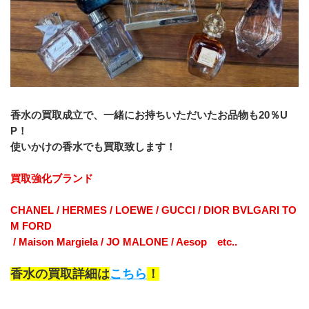
香水の買取成立で、一緒にお持ちいただいたお品物も20％U
P！
使いかけの香水でも買取致します！
買取強化ブランド
CHANEL / HERMES / LOEWE / GUCCI / DIOR BVLGARI TO
M FORD
 / Maison Margiela / JO MALONE / Aesop　etc..
香水の買取詳細は
こちら
！