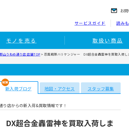
お問
サービスガイド
読み
モノを売る
取扱い商品
郡山うねめ通り店 店舗TOP
>
忍風戦隊ハリケンジャー DX超合金轟雷神を買取入荷
新入荷ブログ
地図・アクセス
スタッフ募集
通り店からの新入荷&買取情報です！
 DX超合金轟雷神を買取入荷しま