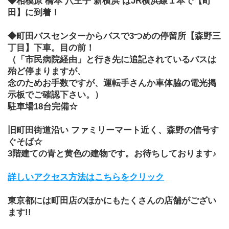
◆相模原 橋本 八王子 新横浜 はJR横浜線１本で【町
田】に到着！
◆町田バスセンターからバスで3つめの停留所【森野三
丁目】下車。目の前！
（「市民病院経由」と行き先に追記されているバスは
殆ど停まりますが、
念のためお手数ですが、運転手さんか車体脇の電光掲
示板でご確認下さい。）
駐車場18台完備☆
旧町田街道沿い ファミリーマート近く、森野の信号す
ぐそば☆
3階建ての青と黄色の建物です。お待ちしております♪
詳しいアクセス方法はこちらをクリック
東京都には町田店のほかにもたくさんの店舗がござい
ます!!