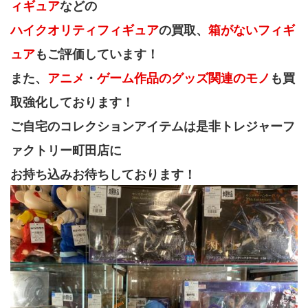
ィギュア
などの
ハイクオリティフィギュア
の買取、
箱がないフィギ
ュア
もご評価しています！
また、
アニメ
・
ゲーム作品のグッズ関連のモノ
も買
取強化しております！
ご自宅のコレクションアイテムは是非トレジャーフ
ァクトリー町田店に
お持ち込みお待ちしております！