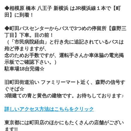
◆相模原 橋本 八王子 新横浜 はJR横浜線１本で【町
田】に到着！
◆町田バスセンターからバスで3つめの停留所【森野三
丁目】下車。目の前！
（「市民病院経由」と行き先に追記されているバスは
殆ど停まりますが、
念のためお手数ですが、運転手さんか車体脇の電光掲
示板でご確認下さい。）
駐車場18台完備☆
旧町田街道沿い ファミリーマート近く、森野の信号す
ぐそば☆
3階建ての青と黄色の建物です。お待ちしております♪
詳しいアクセス方法はこちらをクリック
東京都には町田店のほかにもたくさんの店舗がござい
ます!!