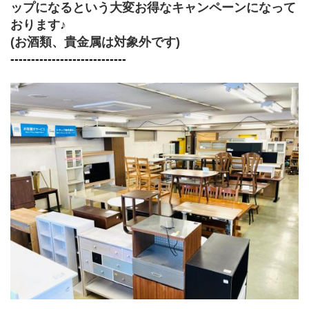
ップになるという大変お得なキャンペーンになって
おります♪
(お酒類、貴金属は対象外です)
‐‐‐‐‐‐‐‐‐‐‐‐‐‐‐‐‐‐‐‐‐‐‐‐‐‐‐‐