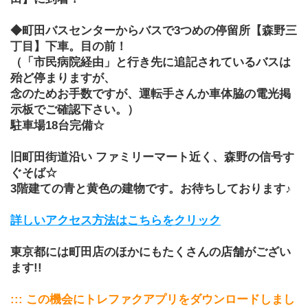
◆町田バスセンターからバスで3つめの停留所【森野三
丁目】下車。目の前！
（「市民病院経由」と行き先に追記されているバスは
殆ど停まりますが、
念のためお手数ですが、運転手さんか車体脇の電光掲
示板でご確認下さい。）
駐車場18台完備☆
旧町田街道沿い ファミリーマート近く、森野の信号す
ぐそば☆
3階建ての青と黄色の建物です。お待ちしております♪
詳しいアクセス方法はこちらをクリック
東京都には町田店のほかにもたくさんの店舗がござい
ます!!
::: この機会にトレファクアプリをダウンロードしまし