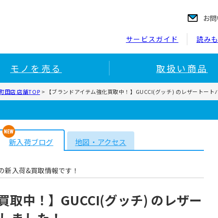
お問
サービスガイド
読み
モノを売る
取扱い商品
田店 店舗TOP
>
【ブランドアイテム強化買取中！】GUCCI(グッチ) のレザートー
新入荷ブログ
地図・アクセス
の新入荷&買取情報です！
取中！】GUCCI(グッチ) のレザー
しました！