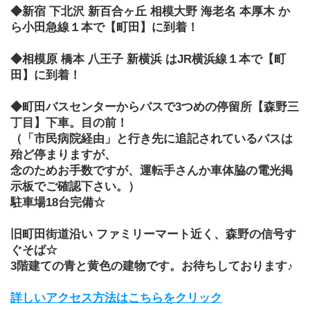
◆新宿 下北沢 新百合ヶ丘 相模大野 海老名 本厚木 か
ら小田急線１本で【町田】に到着！
◆相模原 橋本 八王子 新横浜 はJR横浜線１本で【町
田】に到着！
◆町田バスセンターからバスで3つめの停留所【森野三
丁目】下車。目の前！
（「市民病院経由」と行き先に追記されているバスは
殆ど停まりますが、
念のためお手数ですが、運転手さんか車体脇の電光掲
示板でご確認下さい。）
駐車場18台完備☆
旧町田街道沿い ファミリーマート近く、森野の信号す
ぐそば☆
3階建ての青と黄色の建物です。お待ちしております♪
詳しいアクセス方法はこちらをクリック