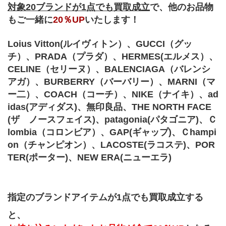
対象20ブランドが1点でも買取成立
で、他のお品物
もご一緒に
20％UP
いたします！
Loius Vitton(ルイヴィトン）、GUCCI（グッ
チ）、PRADA（プラダ）、HERMES(エルメス）、
CELINE（セリーヌ）、BALENCIAGA（バレンシ
アガ）、BURBERRY（バーバリー）、MARNI（マ
ー二）、COACH（コーチ）、NIKE（ナイキ）、ad
idas(アディダス)、無印良品、THE NORTH FACE
(ザ　ノースフェイス)、patagonia(パタゴニア)、Ｃ
lombia（コロンビア）、GAP(ギャップ)、Ｃhampi
on（チャンピオン）、LACOSTE(ラコステ)、POR
TER(ポーター)、NEW ERA(ニューエラ)
指定のブランドアイテムが1点でも買取成立する
と、