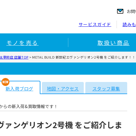
お問
サービスガイド
読み
モノを売る
取扱い商品
宰府店 店舗TOP
>
METAL BUILD 新世紀エヴァンゲリオン2号機 をご紹介します！
新入荷ブログ
地図・アクセス
スタッフ募集
からの新入荷&買取情報です！
世紀エヴァンゲリオン2号機 をご紹介しま