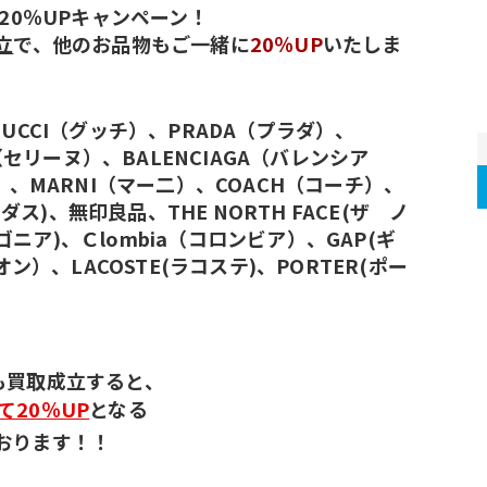
20％UPキャンペーン！
立
で、他のお品物もご一緒に
20％UP
いたしま
）、GUCCI（グッチ）、PRADA（プラダ）、
E（セリーヌ）、BALENCIAGA（バレンシア
）、MARNI（マー二）、COACH（コーチ）、
ィダス)、無印良品、THE NORTH FACE(ザ　ノ
タゴニア)、Ｃlombia（コロンビア）、GAP(ギ
ン）、LACOSTE(ラコステ)、PORTER(ポー
も買取成立すると、
20％UP
となる
おります！！