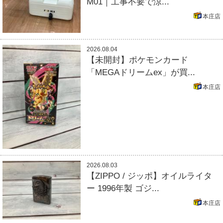
M01｜工事不要で涼...
本庄店
2026.08.04
【未開封】ポケモンカード
「MEGAドリームex」が買...
本庄店
2026.08.03
【ZIPPO / ジッポ】オイルライタ
ー 1996年製 ゴジ...
本庄店