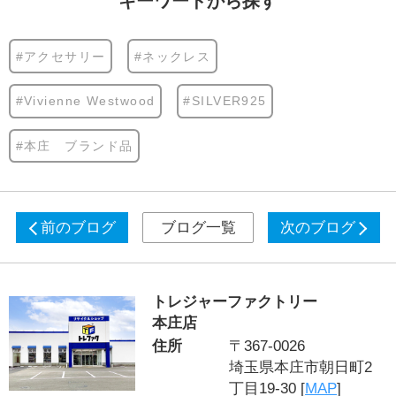
キーワードから探す
#アクセサリー
#ネックレス
#Vivienne Westwood
#SILVER925
#本庄 ブランド品
前のブログ
ブログ一覧
次のブログ
トレジャーファクトリー
本庄店
住所
〒367-0026
埼玉県本庄市朝日町2
丁目19-30 [
MAP
]