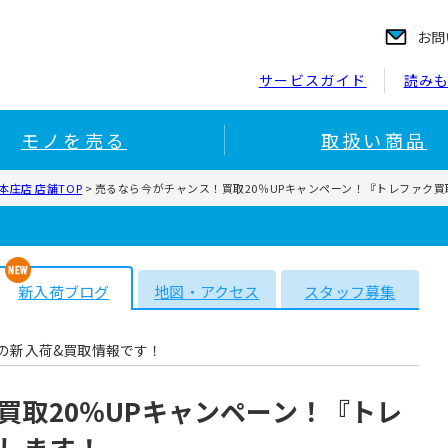
お問
サービスガイド
読み
モノを売る
取扱い商品
庄店 店舗TOP
>
売るなら今がチャンス！買取20％UPキャンペーン！『トレファク
新入荷ブログ
地図・アクセス
スタッフ募集
の新入荷&買取情報です！
買取20％UPキャンペーン！『トレ
します！