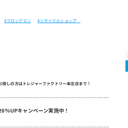
#フロッグマン
#リサイクルショップ
お探しの方はトレジャーファクトリー本庄店まで！
--------------------------------------------------------------
20％UPキャンペーン実施中！
--------------------------------------------------------------