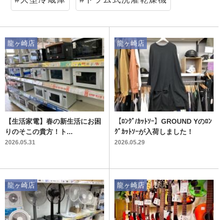
龍ヶ崎店
龍ヶ崎店
【生活家電】春の新生活にお困
【ﾛﾝｸﾞ/ｶｯﾄｿｰ】GROUND Yのﾛﾝ
りのそこの貴方！ト...
ｸﾞｶｯﾄｿｰが入荷しました！
2026.05.31
2026.05.29
龍ヶ崎店
龍ヶ崎店