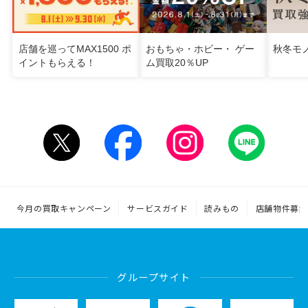
店舗を巡ってMAX1500 ポ
おもちゃ・ホビー・ ゲー
秋冬モ
イントもらえる！
ム買取20％UP
今月の買取キャンペーン
サービスガイド
読みもの
店舗物件募集
グループサイト