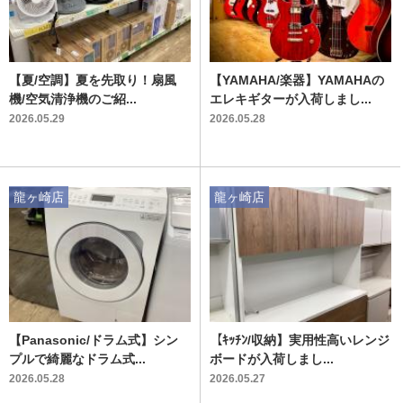
【夏/空調】夏を先取り！扇風
【YAMAHA/楽器】YAMAHAの
機/空気清浄機のご紹...
エレキギターが入荷しまし...
2026.05.29
2026.05.28
龍ヶ崎店
龍ヶ崎店
【Panasonic/ドラム式】シン
【ｷｯﾁﾝ/収納】実用性高いレンジ
プルで綺麗なドラム式...
ボードが入荷しまし...
2026.05.28
2026.05.27