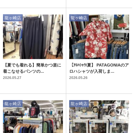
龍ヶ崎店
龍ヶ崎店
【夏でも着れる】簡単かつ楽に
【ｱﾛﾊｼｬﾂ/夏】 PATAGONIAのア
着こなせるパンツの...
ロハシャツが入荷しま...
2026.05.27
2026.05.26
龍ヶ崎店
龍ヶ崎店