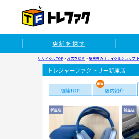
店舗を探す
リサイクルTOP
>
お店を探す
>
埼玉県のリサイクルショップ 
トレジャーファクトリー新座店
店舗TOP
店内紹介
新座店
新座店