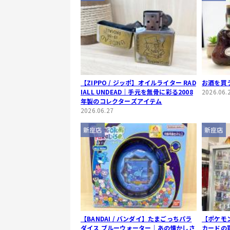
【ZIPPO / ジッポ】オイルライター RAD
お酒を買
IALL UNDEAD｜手元を無骨に彩る2008
2026.06.
年製のコレクターズアイテム
2026.06.27
新座店
新座店
【BANDAI / バンダイ】たまごっちパラ
【ポケモ
ダイス ブルーウォーター｜あの懐かしさ
カードの