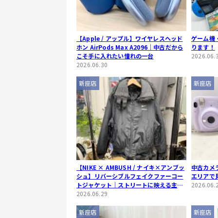
【Apple / アップル】ワイヤレスヘッド
ゲーム機
ホン AirPods Max A2096｜中古だから
ります！
こそ手に入れたい憧れの一台
2026.06.
2026.06.30
新座店
新座店
【NIKE × AMBUSH / ナイキ×アンブッ
中古カメ
シュ】リバーシブルフェイクファーコー
エリアで
トジャケット｜ストリートに映える主役
2026.06.
級アウター
2026.06.29
新座店
新座店