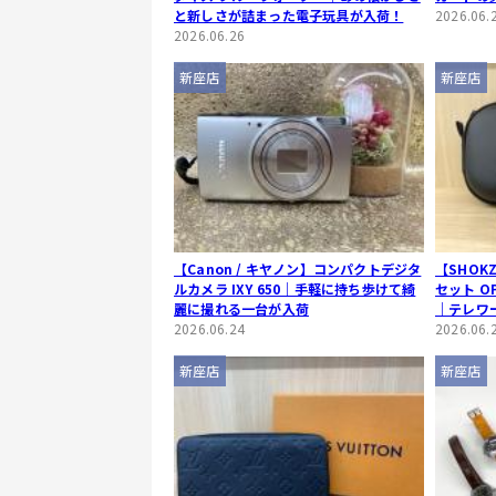
と新しさが詰まった電子玩具が入荷！
2026.06.
2026.06.26
新座店
新座店
【Canon / キヤノン】コンパクトデジタ
【SHOK
ルカメラ IXY 650｜手軽に持ち歩けて綺
セット OPE
麗に撮れる一台が入荷
｜テレワ
2026.06.24
ワイヤレ
2026.06.
新座店
新座店