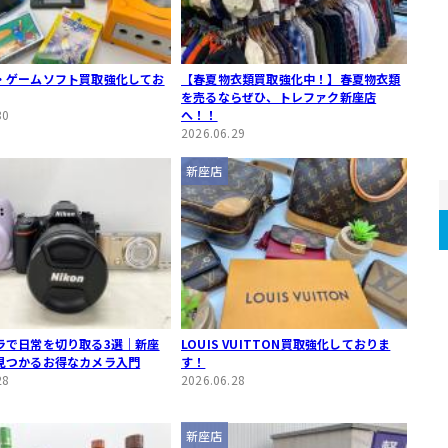
・ゲームソフト買取強化してお
【春夏物衣類買取強化中！】春夏物衣類
を売るならぜひ、トレファク新座店
30
へ！！
2026.06.29
新座店
ラで日常を切り取る3選｜新座
LOUIS VUITTON買取強化しておりま
見つかるお得なカメラ入門
す！
28
2026.06.28
新座店