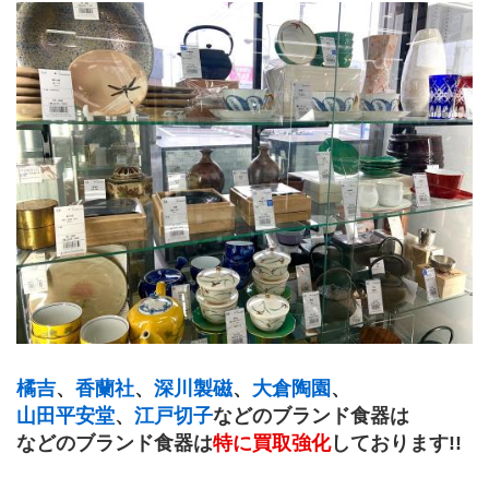
橘吉
、
香蘭社
、
深川製磁
、
大倉陶園
、
山田平安堂
、
江戸切子
などのブランド食器は
などのブランド食器は
特に買取強化
しております!!