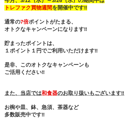
今月、3/12（水）～3/26（水）の期間中は
トレファク買物週間
を開催中です‼
通常の
7倍
ポイントがたまる、
オトクなキャンペーンになります‼
貯まったポイントは、
１ポイント１円でご利用いただけます‼
是非、このオトクなキャンペーンも
ご活用ください‼
また、当店では
和食器
のお取り扱いもございます‼
お椀や皿、鉢、急須、茶器など
多数販売中です‼