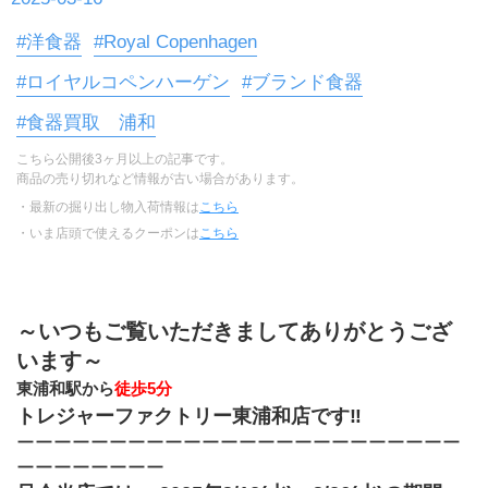
#洋食器
#Royal Copenhagen
#ロイヤルコペンハーゲン
#ブランド食器
#食器買取 浦和
こちら公開後3ヶ月以上の記事です。
商品の売り切れなど情報が古い場合があります。
・最新の掘り出し物入荷情報は
こちら
・いま店頭で使えるクーポンは
こちら
～いつもご覧いただきましてありがとうござ
います～
東浦和駅から
徒歩5分
トレジャーファクトリー東浦和店です‼︎
ーーーーーーーーーーーーーーーーーーーーーーーー
ーーーーーーーー