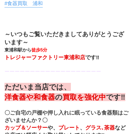
#食器買取 浦和
～いつもご覧いただきましてありがとうござ
います～
東浦和駅から
徒歩5分
トレジャーファクトリー東浦和店
です‼︎
ーーーーーーーーーーーーーーーーーーー
ただいま当店では、
洋食器や和食器
の
買取を強化中
です‼
〇ご自宅の戸棚や押し入れに眠っている食器類はご
ざいませんか？〇
カップ＆ソーサー
や、
プレート
、
グラス､茶器
など