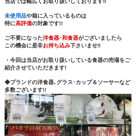
当店では幅広くお取り扱いしております‼
未使用品
や箱に入っているものは
特に
高評価
の対象です!!
ご不要になった
洋食器
･
和食器
がございましたら
この機会に是非
お持ち込み
下さいませ‼
・今回は当店がお取り扱いしている食器の売場をご
紹介させていただきます!
◆ブランドの洋食器､グラス･カップ＆ソーサーなど
多数ございます!!