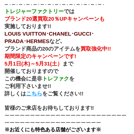
ー・ー・ー・ー・ー・ー・ー・ー・ー・ー・ー・ー・ー・ー・
トレジャーファクトリー
では
ブランド20選買取20％UPキャンペーンも
実施しております!!
LOUIS VUITTON･CHANEL･GUCCI･
PRADA･HERMES
など､
ブランド商品の20のアイテムを
買取強化中!!
期間限定のキャンペーンです!
5月1日(木)～5月31(土）
まで
開催しておりますので
この機会に是非
トレファク
を
ご利用下さいませ!!
詳しくは
こちら
をご覧ください!!
皆様のご来店をお待ちしております‼︎
ーーーーーーーーーーーーーーーーーーーーーーーー
ーーーーーーーーーーーーーーーーーーー
※お近くにも特色ある店舗がございます※