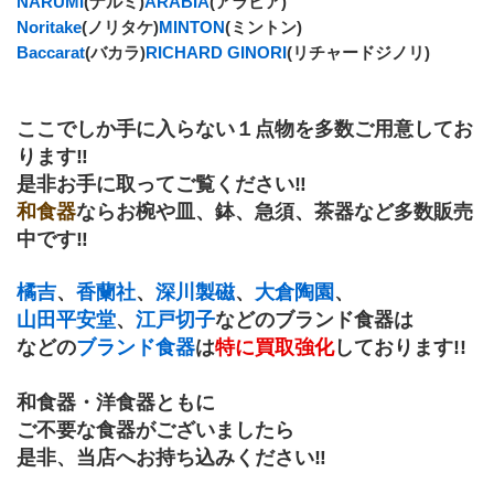
NARUMI
(ナルミ)
ARABIA
(アラビア)
Noritake
(ノリタケ)
MINTON
(ミントン)
Baccarat
(バカラ)
RICHARD GINORI
(リチャードジノリ)
ここでしか手に入らない１点物を多数ご用意してお
ります‼
是非お手に取ってご覧ください‼
和食器
ならお椀や皿、鉢、急須、茶器など多数販売
中です‼
橘吉
、
香蘭社
、
深川製磁
、
大倉陶園
、
山田平安堂
、
江戸切子
などのブランド食器は
などの
ブランド食器
は
特に買取強化
しております!!
和食器・洋食器ともに
ご不要な食器がございましたら
是非、当店へお持ち込みください‼