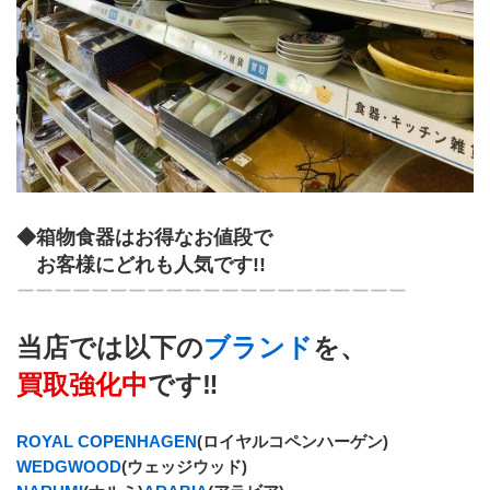
◆箱物食器はお得なお値段で
　お客様にどれも人気です!!
ーーーーーーーーーーーーーーーーーーーーー
当店では以下の
ブランド
を、
﻿買取強化中
です‼
ROYAL COPENHAGEN
(ロイヤルコペンハーゲン)
WEDGWOOD
(ウェッジウッド)