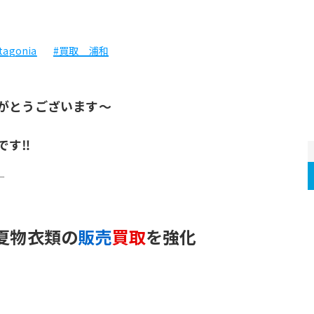
tagonia
#買取 浦和
がとうございます～
です‼︎
ー
夏物衣類の
販売
買取
を強化