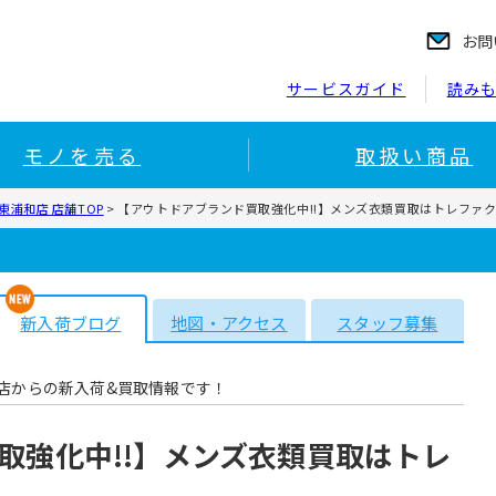
お問
サービスガイド
読み
モノを売る
取扱い商品
浦和店 店舗TOP
>
【アウトドアブランド買取強化中!!】メンズ衣類買取はトレファク
新入荷ブログ
地図・アクセス
スタッフ募集
店からの新入荷&買取情報です！
取強化中!!】メンズ衣類買取はトレ