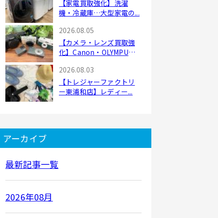
【家電買取強化】洗濯
機・冷蔵庫…大型家電の...
2026.08.05
【カメラ・レンズ買取強
化】Canon・OLYMPU
S・...
2026.08.03
【トレジャーファクトリ
ー東浦和店】レディー...
アーカイブ
最新記事一覧
2026年08月