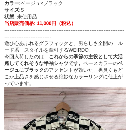
カラー
:ベージュ×ブラック
サイズ
:S
状態
: 未使用品
当店販売価格
: 
11,000円（税込）
---------------------------------------------------------------------
---------------------------
遊び心あふれるグラフィックと、男らしさ全開の「ル
ード系」スタイルを牽引するWEIRDO。

今回入荷したのは、
これからの季節の主役として大活
躍してくれそうな半袖シャツです。
ベースカラーの
ベ
ージュ
に
ブラック
のアクセントが効いた、男臭くもど
こか上品さを感じさせる絶妙なカラーリングに仕上が
っています。