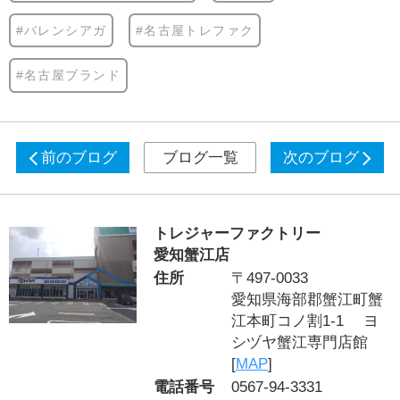
#バレンシアガ
#名古屋トレファク
#名古屋ブランド
前のブログ
ブログ一覧
次のブログ
トレジャーファクトリー
愛知蟹江店
住所
〒497-0033
愛知県海部郡蟹江町蟹
江本町コノ割1-1 ヨ
シヅヤ蟹江専門店館
[
MAP
]
電話番号
0567-94-3331