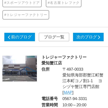
#スポーツアウトドア
#名古屋トレファク
#トレジャーファクトリー
前のブログ
ブログ一覧
次のブログ
トレジャーファクトリー
愛知蟹江店
住所
〒497-0033
愛知県海部郡蟹江町蟹
江本町コノ割1-1 ヨ
シヅヤ蟹江専門店館
[
MAP
]
電話番号
0567-94-3331
営業時間
10:00～20:00