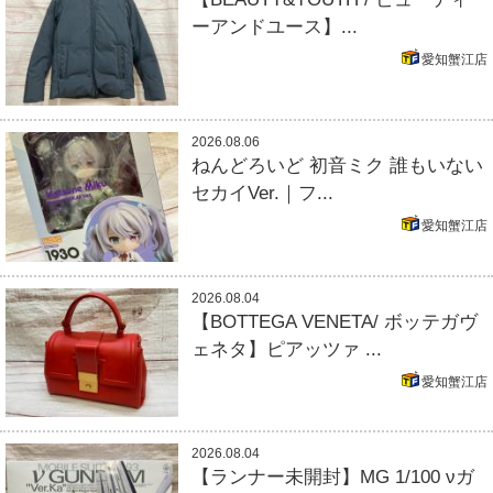
ーアンドユース】...
愛知蟹江店
2026.08.06
ねんどろいど 初音ミク 誰もいない
セカイVer.｜フ...
愛知蟹江店
2026.08.04
【BOTTEGA VENETA/ ボッテガヴ
ェネタ】ピアッツァ ...
愛知蟹江店
2026.08.04
【ランナー未開封】MG 1/100 νガ