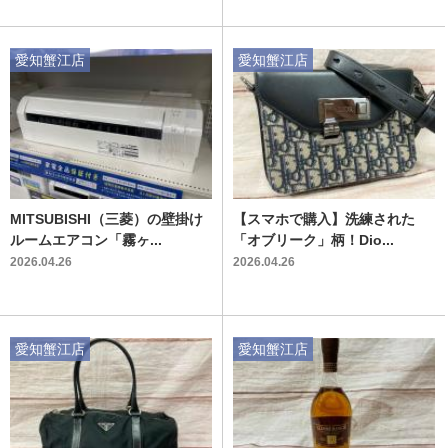
愛知蟹江店
愛知蟹江店
MITSUBISHI（三菱）の壁掛け
【スマホで購入】洗練された
ルームエアコン「霧ヶ...
「オブリーク」柄！Dio...
2026.04.26
2026.04.26
愛知蟹江店
愛知蟹江店