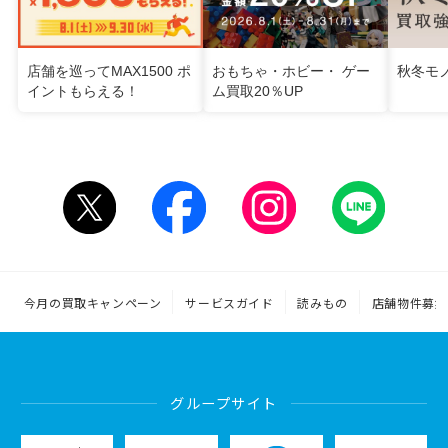
店舗を巡ってMAX1500 ポ
おもちゃ・ホビー・ ゲー
秋冬モ
イントもらえる！
ム買取20％UP
今月の買取キャンペーン
サービスガイド
読みもの
店舗物件募集
グループサイト