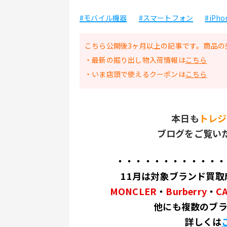
#モバイル機器
#スマートフォン
#iPho
こちら公開後3ヶ月以上の記事です。商品の
・最新の掘り出し物入荷情報は
こちら
・いま店頭で使えるクーポンは
こちら
本日も
トレジ
ブログをご覧い
・・・・・・・・・・・・
11月は対象ブランド買取
MONCLER
・
Burberry
・
C
他にも複数のブラ
詳しくは