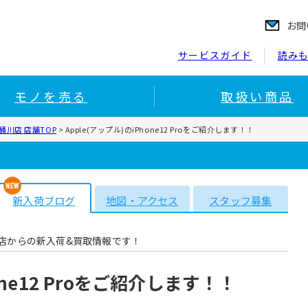
お問
サービスガイド
読み
モノを売る
取扱い商品
川店 店舗TOP
>
Apple(アップル)のiPhone12 Proをご紹介します！！
新入荷ブログ
地図・アクセス
スタッフ募集
店からの新入荷&買取情報です！
one12 Proをご紹介します！！