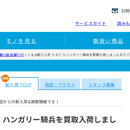
お問
サービスガイド
読み
モノを売る
取扱い商品
川店 店舗TOP
>
くるみ割り人形 トネリコ ハンガリー騎兵を買取入荷しましたので
新入荷ブログ
地図・アクセス
スタッフ募集
店からの新入荷&買取情報です！
コ ハンガリー騎兵を買取入荷しまし