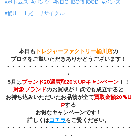
#ボトムス
#パンツ
#NEIGHBORHOOD
#メンズ
#桶川 上尾 リサイクル
本日も
トレジャーファクトリー桶川店
の
ブログをご覧いただきありがとうございます！
・・・・・・・・・・・・・・・・・・・・・・・
・
5月は
ブランド20選買取20％UPキャンペーン
！！
対象ブランド
のお買取が１点でも成立すると
お持ち込みいただいたお品物が全て
買取金額20％U
P
する
お得なキャンペーンです！
詳しくは
コチラ
をご覧ください。
・・・・・・・・・・・・・・・・・・・・・・・
・・