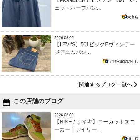
【MONCLER / モンクレール】スウ
ェットハーフパン...
大宮店
2026.08.05
【LEVI'S】501ビッグEヴィンテー
ジデニムパン...
宇都宮環状駒生店
関連するブログ一覧へ
この店舗のブログ
2026.08.08
【NIKE / ナイキ】ローカットスニ
ーカー｜デイリー...
桶川店