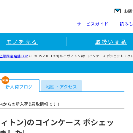
お問
サービスガイド
読み
モノを売る
取扱い商品
福岡店 店舗TOP
>
LOUIS VUITTON(ルイ ヴィトン)のコインケース ポシェット・
新入荷ブログ
地図・アクセス
店からの新入荷&買取情報です！
ルイ ヴィトン)のコインケース ポシェッ
ました!