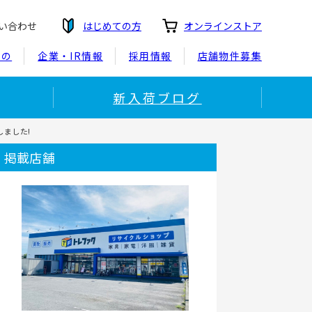
い合わせ
はじめての方
オンラインストア
もの
企業・IR情報
採用情報
店舗物件募集
新入荷ブログ
しました!
掲載店舗