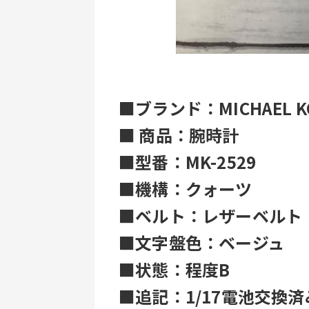
■ブランド：MICHAEL 
■ 商品：腕時計
■型番：MK-2529
■機構：クォーツ
■ベルト：レザーベルト
■文字盤色：ベージュ
■状態：程度B
■追記：1/17電池交換済