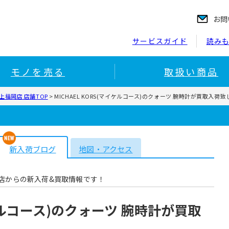
お問
サービスガイド
読み
モノを売る
取扱い商品
福岡店 店舗TOP
>
MICHAEL KORS(マイケルコース)のクォーツ 腕時計が買取入荷致
新入荷ブログ
地図・アクセス
店からの新入荷&買取情報です！
イケルコース)のクォーツ 腕時計が買取