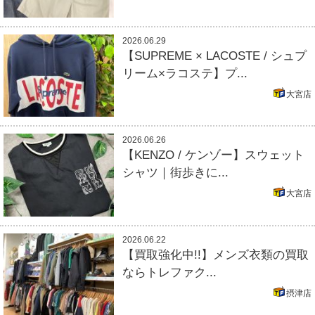
2026.06.29
【SUPREME × LACOSTE / シュプ
リーム×ラコステ】プ...
大宮店
2026.06.26
【KENZO / ケンゾー】スウェット
シャツ｜街歩きに...
大宮店
2026.06.22
【買取強化中!!】メンズ衣類の買取
ならトレファク...
摂津店