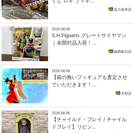
くじ ロキ フィギ...
花小金井店
2026.08.06
S.H.Figuarts グレートサイヤマン
｜未開封品入荷！...
福岡春日店
2026.08.06
【箱の無いフィギュアも査定させ
ていただきます！...
大和店
2026.08.06
【チャイルド・プレイ / チャイル
ドプレイ】リビン...