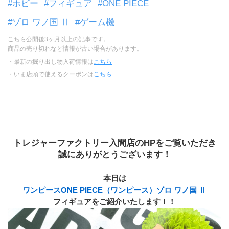
#ホビー
#フィギュア
#ONE PIECE
#ゾロ ワノ国 Ⅱ
#ゲーム機
こちら公開後3ヶ月以上の記事です。
商品の売り切れなど情報が古い場合があります。
・最新の掘り出し物入荷情報は
こちら
・いま店頭で使えるクーポンは
こちら
トレジャーファクトリー入間店のHPをご覧いただき
誠にありがとうございます！
本日は
ワンピースONE PIECE（ワンピース）ゾロ ワノ国 Ⅱ
フィギュアをご紹介いたします！！