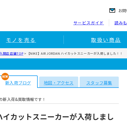
お問
サービスガイド
読み
モノを売る
取扱い商品
間店 店舗TOP
>
【NIKE】AIR JORDAN ハイカットスニーカーが入荷しました！！
新入荷ブログ
地図・アクセス
スタッフ募集
の新入荷&買取情報です！
DAN ハイカットスニーカーが入荷しまし